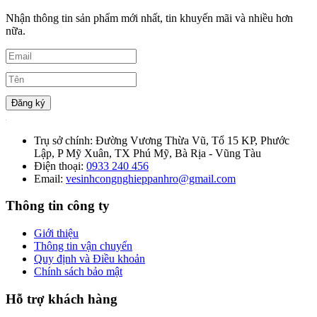
Nhận thông tin sản phẩm mới nhất, tin khuyến mãi và nhiều hơn
nữa.
Đăng ký
Trụ sở chính:
Đường Vương Thừa Vũ, Tổ 15 KP, Phước
Lập, P Mỹ Xuân, TX Phú Mỹ, Bà Rịa - Vũng Tàu
Điện thoại:
0933 240 456
Email:
vesinhcongnghieppanhro@gmail.com
Thông tin công ty
Giới thiệu
Thông tin vận chuyển
Quy định và Điều khoản
Chính sách bảo mật
Hỗ trợ khách hàng