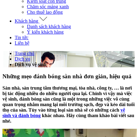
Kiểm soát côn trùng
Chăm sóc mảng xanh
Cho thuê lao động
Khách hàng
Danh sách khách hàng
Ý kiến khách hàng
Tin tức
Liên hệ
Trang chủ
Dịch vụ
Dịch vụ vệ sinh
Những mẹo đánh bóng sàn nhà đơn giản, hiệu quả
Sàn nhà, sàn trung tâm thương mại, tòa nhà, công ty, … là nơi
bị tác động nhiều do nhiều người qua lại. Chính vì vậy mà việc
vệ sinh, đánh bóng sàn cũng là một trong những việc vô cùng
quan trọng nhằm mang lại môi trường sạch, đẹp và kéo dài tuổi
thọ của sàn. Tùy vào từng loại sàn nhà sẽ có những cách
vệ
sinh và đánh bóng
khác nhau. Hãy cùng tham khảo bài viết sau
nhé.