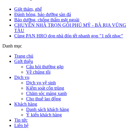
Giặt thảm, ghế
Đánh bóng, bảo dưỡng sàn đá
Bảo dưỡng, chống thấm mặt ngoài
CHUYỂN NHÀ TRỌN GÓI PHÚ MỸ - BÀ RỊA VŨNG
TÀU
Cùng PAN HRO dọn nhà đón tết nhanh gọn "1 nốt nhạc"
Danh mục
Trang chủ
Giới thiệu
Câu hỏi thường gặp
Về chúng tôi
Dịch vụ
Dịch vụ vệ sinh
Kiểm soát côn trùng
Chăm sóc mảng xanh
Cho thuê lao động
Khách hàng
Danh sách khách hàng
Ý kiến khách hàng
Tin tức
Liên hệ