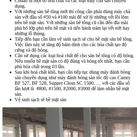
Chuẩn bị một số hoá chất và các loại máy chà sàn chuyên
dụng.
Với những sàn bê tông mới thi công cần phải dùng máy chà
sàn với đầu số #50 và #100 mài để xử lý những vết lồi lõm
trên bề mặt sàn. Với những sàn bê tông cũ cần đến đĩa mài
phá bỏ lớp phủ trên bề mặt và tiến hành trám lại vết nứt hay
những lỗ thủng.
Tiếp đến bạn cần làm vệ sinh sạch sẽ cho bề mặt sàn bê tông.
Việc làm này sẽ tăng độ bám dính cho các hóa chất tạo độ
cứng và độ bóng.
Cần sử dụng các loại hoá chất để cho sàn bê tông có độ bóng.
Nếu muốn bề mặt sàn có độ đúng và bóng tốt nhất, bạn cần
phủ hóa chất trong 03 lần.
Sau khi hoá chất khô, bạn cần tiếp tục dùng máy đánh bóng
sàn chuyên dụng như máy đánh bóng sàn tốc độ cao Camry
BF 527, BF 528, Supper Clean SC 1500, … với các đầu số
lần lượt là #800, #1500, #2000, #3000 để làm nhẵn bề mặt
sàn.
Vệ sinh sạch sẽ bề mặt sàn