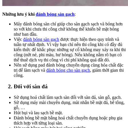
Những lưu ý khi
đánh bóng sàn gạch
:
Máy đánh bóng sàn chỉ giúp cho sàn gạch sạch và bóng hơn
so với khi chưa thi công chứ không thể khiến bề mặt bóng
như ban đầu.
Việc
đánh bóng sàn gạch
được thực hiện theo quy trình và
tuần tự nhất định. Vì vậy bạn chỉ nên thi công khi có đầy đủ
kiến thức để khắc phục những sự cố không may xảy ra khi thi
công (nứt nẻ, phi màu, hư hỏng). Nếu không nắm rõ bạn có
thể thuê dịch vụ thi công vì chi phí không quá đắt đỏ.
Nên sử dụng pad đánh bóng chuyên dụng cùng hóa chất đặc
trị để làm sạch và
đánh bóng cho sàn gạch
, giảm thời gian thi
công.
2. Đối với sàn đá
Sử dụng hoá chất làm sạch sàn đối với sàn đá, sàn gỗ, gạch.
Sử dụng máy mài chuyên dụng, mài nhẵn bề mặt đá, bê tông,
gỗ, …
Hút bụi và lau sạch bề mặt.
Đánh bóng bề mặt bằng hoá chất chuyên dụng hoặc phụ gia
thích hợp với từng loại sàn.