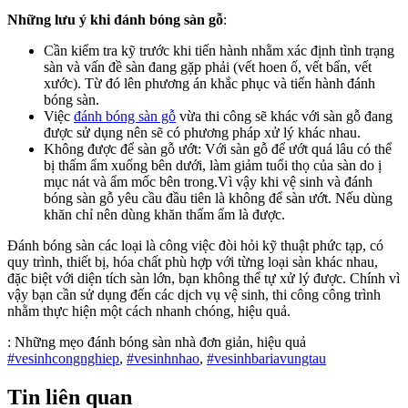
Những lưu ý khi đánh bóng sàn gỗ
:
Cần kiểm tra kỹ trước khi tiến hành nhằm xác định tình trạng
sàn và vấn đề sàn đang gặp phải (vết hoen ố, vết bẩn, vết
xước). Từ đó lên phương án khắc phục và tiến hành đánh
bóng sàn.
Việc
đánh bóng sàn gỗ
vừa thi công sẽ khác với sàn gỗ đang
được sử dụng nên sẽ có phương pháp xử lý khác nhau.
Không được để sàn gỗ ướt: Với sàn gỗ để ướt quá lâu có thể
bị thấm ẩm xuống bên dưới, làm giảm tuổi thọ của sàn do ị
mục nát và ẩm mốc bên trong.Vì vậy khi vệ sinh và đánh
bóng sàn gỗ yêu cầu đầu tiên là không để sàn ướt. Nếu dùng
khăn chỉ nên dùng khăn thấm ẩm là được.
Đánh bóng sàn các loại là công việc đòi hỏi kỹ thuật phức tạp, có
quy trình, thiết bị, hóa chất phù hợp với từng loại sàn khác nhau,
đặc biệt với diện tích sàn lớn, bạn không thể tự xử lý được. Chính vì
vậy bạn cần sử dụng đến các dịch vụ vệ sinh, thi công công trình
nhằm thực hiện một cách nhanh chóng, hiệu quả.
:
Những mẹo đánh bóng sàn nhà đơn giản, hiệu quả
#vesinhcongnghiep
,
#vesinhnhao
,
#vesinhbariavungtau
Tin liên quan