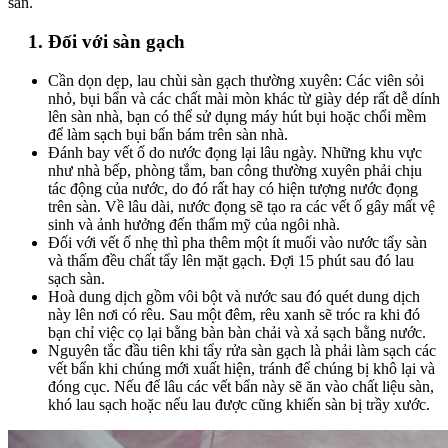
sàn.
1. Đối với sàn gạch
Cần dọn dẹp, lau chùi sàn gạch thường xuyên: Các viên sỏi
nhỏ, bụi bẩn và các chất mài mòn khác từ giày dép rất dễ dính
lên sàn nhà, bạn có thể sử dụng máy hút bụi hoặc chổi mềm
để làm sạch bụi bẩn bám trên sàn nhà.
Đánh bay vết ố do nước đọng lại lâu ngày. Những khu vực
như nhà bếp, phòng tắm, ban công thường xuyên phải chịu
tác động của nước, do đó rất hay có hiện tượng nước đọng
trên sàn. Về lâu dài, nước đọng sẽ tạo ra các vết ố gây mất vệ
sinh và ảnh hưởng đến thẩm mỹ của ngôi nhà.
Đối với vết ố nhẹ thì pha thêm một ít muối vào nước tẩy sàn
và thấm đều chất tẩy lên mặt gạch. Đợi 15 phút sau đó lau
sạch sàn.
Hoà dung dịch gồm vôi bột và nước sau đó quét dung dịch
này lên nơi có rêu. Sau một đêm, rêu xanh sẽ tróc ra khi đó
bạn chỉ việc cọ lại bằng bàn bàn chải và xả sạch bằng nước.
Nguyên tắc đầu tiên khi tẩy rửa sàn gạch là phải làm sạch các
vết bẩn khi chúng mới xuất hiện, tránh để chúng bị khô lại và
đóng cục. Nếu để lâu các vết bẩn này sẽ ăn vào chất liệu sàn,
khó lau sạch hoặc nếu lau được cũng khiến sàn bị trầy xước.