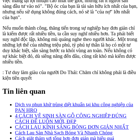
việc mang lại lợi nhuận cao nhất thế giới, nhưng rất ít người sẵn
sàng đầu tư vào nó". "Bộ óc của bạn là tài sản hữu ích nhất của bạn,
nhưng nếu sử dụng không đúng cách, nó sẽ là "của nợ" lớn nhất
của bạn".
Nếu muốn thành công, thăng tiến trong sự nghiệp hay đơn giản chỉ
là kiếm được rất nhiều tiền, ta cần suy nghĩ nhiều hơn. Ta phải biết
suy nghĩ độc lập, không mù quáng nghe theo người khác. Một trong
những lợi thế của những triệu phú, tỷ phú tự thân là họ có một tư
duy khác biệt, sẵn sàng bước ra khỏi vùng an toàn. Nếu không có
sự khác biệt đó, dù siêng năng đến đâu, cũng rất khó mà kiếm được
nhiều tiền.
:
Tư duy làm giàu của người Do Thái: Chăm chỉ không phải là điều
kiện tiên quyết
Tin liên quan
Dịch vụ phun khử trùng diệt khuẩn tại khu công nghiệp của
PAN HRO
4 CÁCH VỆ SINH SÀN GỖ CÔNG NGHIỆP ĐÚNG
CÁCH ĐỂ LUÔN MỚI, ĐẸP
CÁCH LAU KÍNH SÁNG BÓNG ĐƠN GIẢN NHẤT
Cách Lau Sàn Nhà Sạch Bóng Và Nhanh Chóng
Cách giặt thảm sợi tổng hợp đơn giản mà hiệu quả