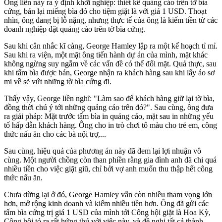
Ông liền nảy ra ý định khởi nghiệp: thiết kế quảng cáo trên tờ bìa
cứng, bán lại miếng bìa đó cho tiệm giặt là với giá 1 USD. Thoạt
nhìn, ông đang bị lỗ nặng, nhưng thực tế của ông là kiếm tiền từ các
doanh nghiệp đặt quảng cáo trên tờ bìa cứng.
Sau khi cân nhắc kĩ càng, George Hamley lập ra một kế hoạch tỉ mỉ.
Sau khi ra viện, một mặt ông tiến hành dự án của mình, mặt khác
không ngừng suy ngẫm về các vấn đề có thể đối mặt. Quả thực, sau
khi tấm bìa được bán, George nhận ra khách hàng sau khi lấy áo sơ
mi về sẽ vứt những tờ bìa cứng đi.
Thấy vậy, George liền nghĩ: "Làm sao để khách hàng giữ lại tờ bìa,
đồng thời chú ý tới những quảng cáo trên đó?". Sau cùng, ông đưa
ra giải pháp: Mặt trước tấm bìa in quảng cáo, mặt sau in những yếu
tố hấp dẫn khách hàng. Ông cho in trò chơi tô màu cho trẻ em, công
thức nấu ăn cho các bà nội trợ,...
Sau cùng, hiệu quả của phương án này đã đem lại lợi nhuận vô
cùng. Một người chồng còn than phiền rằng gia đình anh đã chi quá
nhiều tiền cho việc giặt giũ, chỉ bởi vợ anh muốn thu thập hết công
thức nấu ăn.
Chưa dừng lại ở đó, George Hamley vẫn còn nhiều tham vọng lớn
hơn, mở rộng kinh doanh và kiếm nhiều tiền hơn. Ông đã gửi các
tấm bìa cứng trị giá 1 USD của mình tới Công hội giặt là Hoa Kỳ,
Công hội tỏ ra rất hứng thú với việc này, và đề nghị tất cả thành