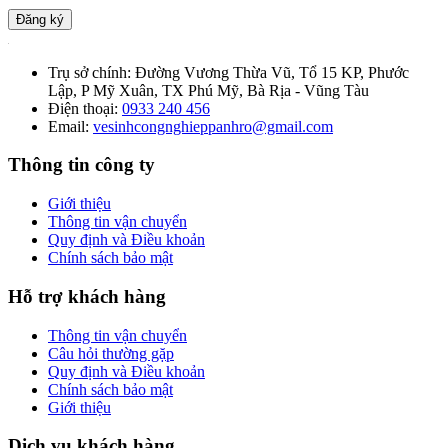
Đăng ký
Trụ sở chính:
Đường Vương Thừa Vũ, Tổ 15 KP, Phước
Lập, P Mỹ Xuân, TX Phú Mỹ, Bà Rịa - Vũng Tàu
Điện thoại:
0933 240 456
Email:
vesinhcongnghieppanhro@gmail.com
Thông tin công ty
Giới thiệu
Thông tin vận chuyển
Quy định và Điều khoản
Chính sách bảo mật
Hỗ trợ khách hàng
Thông tin vận chuyển
Câu hỏi thường gặp
Quy định và Điều khoản
Chính sách bảo mật
Giới thiệu
Dịch vụ khách hàng