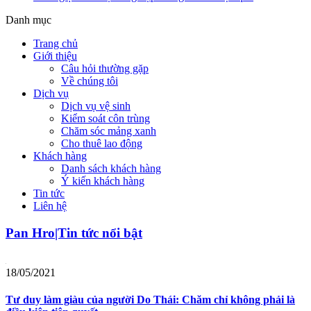
Danh mục
Trang chủ
Giới thiệu
Câu hỏi thường gặp
Về chúng tôi
Dịch vụ
Dịch vụ vệ sinh
Kiểm soát côn trùng
Chăm sóc mảng xanh
Cho thuê lao động
Khách hàng
Danh sách khách hàng
Ý kiến khách hàng
Tin tức
Liên hệ
Pan Hro|Tin tức nổi bật
18/05/2021
Tư duy làm giàu của người Do Thái: Chăm chỉ không phải là