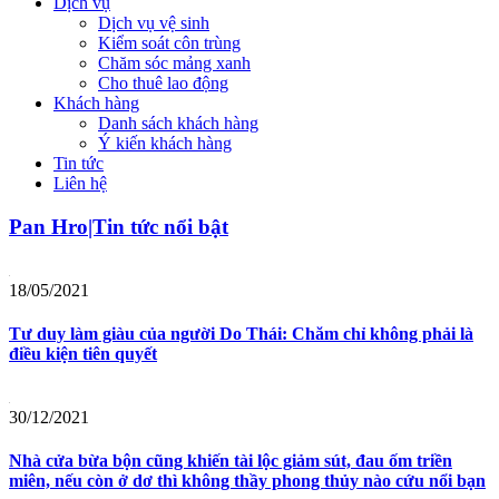
Dịch vụ
Dịch vụ vệ sinh
Kiểm soát côn trùng
Chăm sóc mảng xanh
Cho thuê lao động
Khách hàng
Danh sách khách hàng
Ý kiến khách hàng
Tin tức
Liên hệ
Pan Hro|Tin tức nổi bật
18/05/2021
Tư duy làm giàu của người Do Thái: Chăm chỉ không phải là
điều kiện tiên quyết
30/12/2021
Nhà cửa bừa bộn cũng khiến tài lộc giảm sút, đau ốm triền
miên, nếu còn ở dơ thì không thầy phong thủy nào cứu nổi bạn