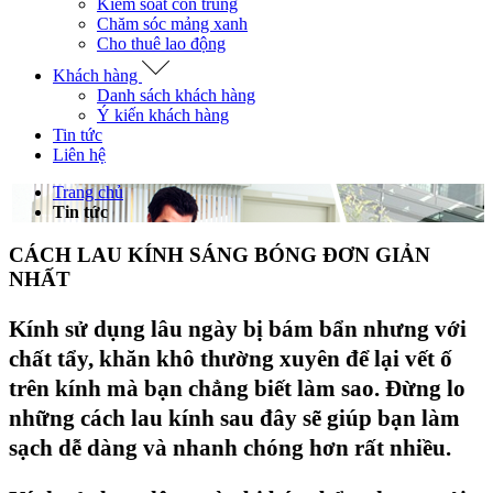
Kiểm soát côn trùng
Chăm sóc mảng xanh
Cho thuê lao động
Khách hàng
Danh sách khách hàng
Ý kiến khách hàng
Tin tức
Liên hệ
Trang chủ
Tin tức
CÁCH LAU KÍNH SÁNG BÓNG ĐƠN GIẢN
NHẤT
Kính sử dụng lâu ngày bị bám bẩn nhưng với
chất tẩy, khăn khô thường xuyên để lại vết ố
trên kính mà bạn chẳng biết làm sao. Đừng lo
những cách lau kính sau đây sẽ giúp bạn làm
sạch dễ dàng và nhanh chóng hơn rất nhiều.