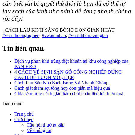
cần biết vài bí quyết thế thôi là bạn đã có thể tự
lau sạch cửa kính nhà mình dễ dàng nhanh chóng
rồi đấy!
:
CÁCH LAU KÍNH SÁNG BÓNG ĐƠN GIẢN NHẤT
#vesinhcongnghiep
,
#vesinhnhao
,
#vesinhbariavungtau
Tin liên quan
Dịch vụ phun khử trùng diệt khuẩn tại khu công nghiệp của
PAN HRO
4 CÁCH VỆ SINH SÀN GỖ CÔNG NGHIỆP ĐÚNG
CÁCH ĐỂ LUÔN MỚI, ĐẸP
Cách Lau Sàn Nhà Sạch Bóng Và Nhanh Chóng
Cách giặt thảm sợi tổng hợp đơn giản mà hiệu quả
Chia sẻ những cách giặt thảm chùi chân tiện lợi, hiệu quả
Danh mục
Trang chủ
Giới thiệu
Câu hỏi thường gặp
Về chúng tôi