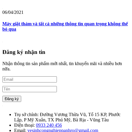
06/04/2021
Máy giặt thảm và tất cả những thông tin quan trọng không thể
bỏ qua
Đăng ký nhận tin
Nhận thông tin sản phẩm mới nhất, tin khuyến mãi và nhiều hơn
nữa.
Đăng ký
Trụ sở chính:
Đường Vương Thừa Vũ, Tổ 15 KP, Phước
Lập, P Mỹ Xuân, TX Phú Mỹ, Bà Rịa - Vũng Tàu
Điện thoại:
0933 240 456
Email:
vesinhcongnghieppanhro@gmail.com