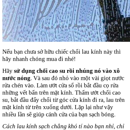
Nếu bạn chưa sở hữu chiếc chổi lau kính này thì
hãy nhanh chóng mua đi nhé!
Hãy
sử dụng chổi cao su rồi nhúng nó vào xô
nước nóng
. Và sau đó nhỏ vào một vài giọt nước
rửa chén vào. Làm ướt cửa sổ rồi bắt đầu cọ rửa
những vết bẩn trên mặt kính. Thấm ướt chổi cao
su, bắt đầu đẩy chổi từ góc cửa kính đi ra, lau trên
mặt kính từ trên xuống dưới. Lặp lại như vậy
nhiều lần sẽ giúp cánh cửa của bạn sạch bóng.
Cách lau kính sạch chẳng khó tí nào bạn nhỉ, chỉ