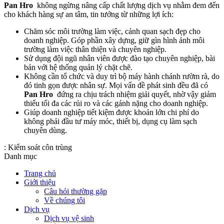
Pan Hro
không ngừng nâng cấp chất lượng dịch vụ nhằm đem đến
cho khách hàng sự an tâm, tin tưởng từ những lợi ích:
Chăm sóc môi trường làm việc, cảnh quan sạch đẹp cho
doanh nghiệp. Góp phần xây dựng, giữ gìn hình ảnh môi
trường làm việc thân thiện và chuyên nghiệp.
Sử dụng đội ngũ nhân viên được đào tạo chuyên nghiệp, bài
bản với hệ thống quản lý chặt chẽ.
Không cần tổ chức và duy trì bộ máy hành chánh rườm rà, do
đó tinh gọn được nhân sự. Mọi vấn đề phát sinh đều đã có
Pan Hro
đứng ra chịu trách nhiệm giải quyết, nhờ vậy giảm
thiểu tối đa các rủi ro và các gánh nặng cho doanh nghiệp.
Giúp doanh nghiệp tiết kiệm được khoản lớn chi phí do
không phải đầu tư máy móc, thiết bị, dụng cụ làm sạch
chuyên dùng.
:
Kiểm soát côn trùng
Danh mục
Trang chủ
Giới thiệu
Câu hỏi thường gặp
Về chúng tôi
Dịch vụ
Dịch vụ vệ sinh