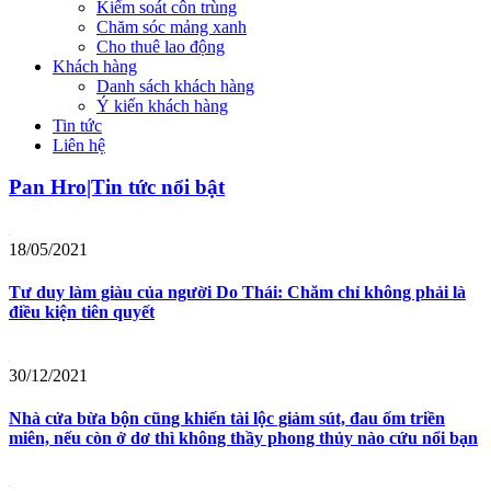
Kiểm soát côn trùng
Chăm sóc mảng xanh
Cho thuê lao động
Khách hàng
Danh sách khách hàng
Ý kiến khách hàng
Tin tức
Liên hệ
Pan Hro|Tin tức nổi bật
18/05/2021
Tư duy làm giàu của người Do Thái: Chăm chỉ không phải là
điều kiện tiên quyết
30/12/2021
Nhà cửa bừa bộn cũng khiến tài lộc giảm sút, đau ốm triền
miên, nếu còn ở dơ thì không thầy phong thủy nào cứu nổi bạn