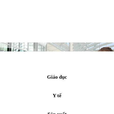
Giáo dục
Y tế
Sản xuất