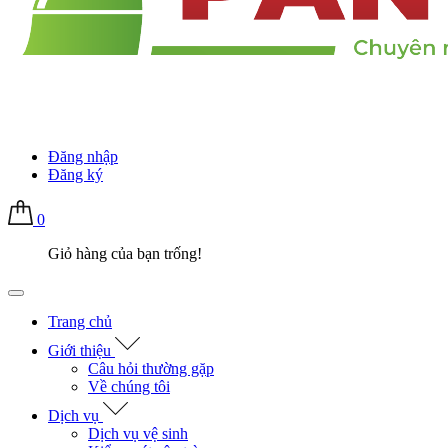
Đăng nhập
Đăng ký
0
Giỏ hàng của bạn trống!
Trang chủ
Giới thiệu
Câu hỏi thường gặp
Về chúng tôi
Dịch vụ
Dịch vụ vệ sinh