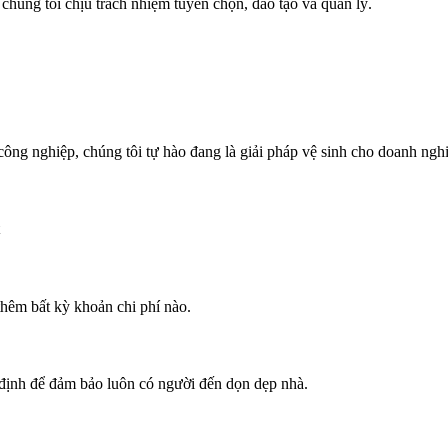
 chúng tôi chịu trách nhiệm tuyển chọn, đào tạo và quản lý.
công nghiệp, chúng tôi tự hào đang là giải pháp vệ sinh cho doanh ngh
thêm bất kỳ khoản chi phí nào.
 định để đảm bảo luôn có người đến dọn dẹp nhà.