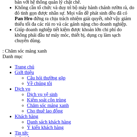
bản với hệ thống quản lý chặt chẽ.
Không cần tổ chức và duy trì bộ máy hành chánh rườm rà, do
đó tinh gọn được nhân sự. Mọi vấn đề phát sinh đều đã có
Pan Hro
đứng ra chịu trách nhiệm giải quyết, nhờ vậy giảm
thiểu tối đa các rủi ro và các gánh nặng cho doanh nghiệp.
Giúp doanh nghiệp tiết kiệm được khoản lớn chi phí do
không phải đầu tư máy móc, thiết bị, dụng cụ làm sạch
chuyên dùng.
:
Chăm sóc mảng xanh
Danh mục
Trang chủ
Giới thiệu
Câu hỏi thường gặp
Về chúng tôi
Dịch vụ
Dịch vụ vệ sinh
Kiểm soát côn trùng
Chăm sóc mảng xanh
Cho thuê lao động
Khách hàng
Danh sách khách hàng
Ý kiến khách hàng
Tin tức