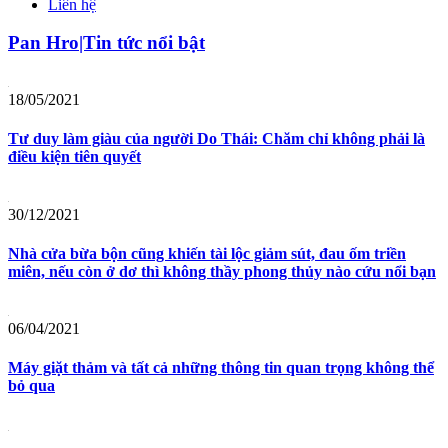
Liên hệ
Pan Hro|Tin tức nổi bật
18/05/2021
Tư duy làm giàu của người Do Thái: Chăm chỉ không phải là
điều kiện tiên quyết
30/12/2021
Nhà cửa bừa bộn cũng khiến tài lộc giảm sút, đau ốm triền
miên, nếu còn ở dơ thì không thầy phong thủy nào cứu nổi bạn
06/04/2021
Máy giặt thảm và tất cả những thông tin quan trọng không thể
bỏ qua