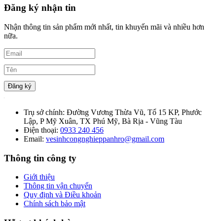
Đăng ký nhận tin
Nhận thông tin sản phẩm mới nhất, tin khuyến mãi và nhiều hơn
nữa.
Đăng ký
Trụ sở chính:
Đường Vương Thừa Vũ, Tổ 15 KP, Phước
Lập, P Mỹ Xuân, TX Phú Mỹ, Bà Rịa - Vũng Tàu
Điện thoại:
0933 240 456
Email:
vesinhcongnghieppanhro@gmail.com
Thông tin công ty
Giới thiệu
Thông tin vận chuyển
Quy định và Điều khoản
Chính sách bảo mật