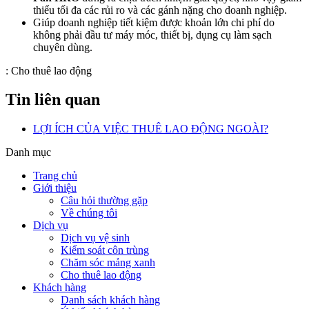
thiểu tối đa các rủi ro và các gánh nặng cho doanh nghiệp.
Giúp doanh nghiệp tiết kiệm được khoản lớn chi phí do
không phải đầu tư máy móc, thiết bị, dụng cụ làm sạch
chuyên dùng.
:
Cho thuê lao động
Tin liên quan
LỢI ÍCH CỦA VIỆC THUÊ LAO ĐỘNG NGOÀI?
Danh mục
Trang chủ
Giới thiệu
Câu hỏi thường gặp
Về chúng tôi
Dịch vụ
Dịch vụ vệ sinh
Kiểm soát côn trùng
Chăm sóc mảng xanh
Cho thuê lao động
Khách hàng
Danh sách khách hàng