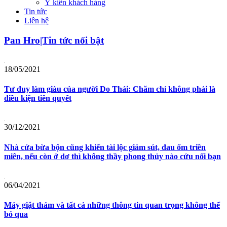
Ý kiến khách hàng
Tin tức
Liên hệ
Pan Hro|Tin tức nổi bật
18/05/2021
Tư duy làm giàu của người Do Thái: Chăm chỉ không phải là
điều kiện tiên quyết
30/12/2021
Nhà cửa bừa bộn cũng khiến tài lộc giảm sút, đau ốm triền
miên, nếu còn ở dơ thì không thầy phong thủy nào cứu nổi bạn
06/04/2021
Máy giặt thảm và tất cả những thông tin quan trọng không thể
bỏ qua