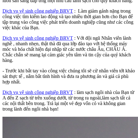
luôn sẵn sàng đáp ứng mọi nhu cầu lành sạch cho qúy khách hàng.
Dịch vụ vệ sinh công nghiệp BRVT
: Làm giảm gánh nặng trong
công việc tìm kiếm lao động và tạo nhiều thời gian hơn cho Bạn để
tập trung vào công việc phát triển doanh nghiệp cũng như các công
việc khác của Bạn.
Dịch vụ vệ sinh công nghiệp BRVT
: Với đội ngũ Nhân viên lành
nghề , nhanh nhẹn, thật thà đã qua lớp đào tạo với hệ thống máy
móc và hóa chất hiện đại nhập từ các nước châu Âu, CHÂU Á.
Chắc chắn sẽ mang lại cảm giác yên tâm và tin cậy của quý khách
hàng.
- Trước khi bắt tay vào công việc chúng tôi sẽ cử nhân viên tới khảo
sát thực tế , nắm bắt tình hình và đưa ra phương án và giá cả phù
hợp nhất.
Dịch vụ vệ sinh công nghiệp BRVT
: làm sạch ngôi nhà của Bạn từ
A đến Z sạch từ trên xuống dưới, từ trong ra ngoài,làm sạch tất cả
các nội thất bên trong. Trả lại một vẻ đẹp vốn có và không gian
trong lành đến ngôi nhà bạn!