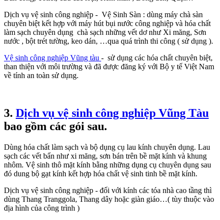
Dịch vụ vệ sinh công nghiệp - Vệ Sinh Sàn : dùng máy chà sàn
chuyên biệt kết hợp với máy hút bụi nước công nghiệp và hóa chất
làm sạch chuyên dụng chà sạch những vết dơ như Xi măng, Sơn
nước , bột trét tường, keo dán, …qua quá trình thi công ( sử dụng ).
Vệ sinh công nghiệp Vũng tàu
- sử dụng các hóa chất chuyên biệt,
than thiện với môi trường và đã được đăng ký với Bộ y tế Việt Nam
về tính an toàn sử dụng.
3.
Dịch vụ vệ sinh công nghiệp Vũng Tàu
bao gồm các gói sau.
Dùng hóa chất làm sạch và bộ dụng cụ lau kính chuyên dụng. Lau
sạch các vết bẩn như xi măng, sơn bán trên bề mặt kính và khung
nhôm. Vệ sinh thô mặt kính bằng những dụng cụ chuyên dụng sau
đó dung bộ gạt kính kết hợp hóa chất vệ sinh tinh bề mặt kính.
Dịch vụ vệ sinh công nghiệp - đối với kính các tóa nhà cao tầng thì
dùng Thang Tranggola, Thang dây hoặc giàn giáo…( tùy thuộc vào
địa hình của công trình )