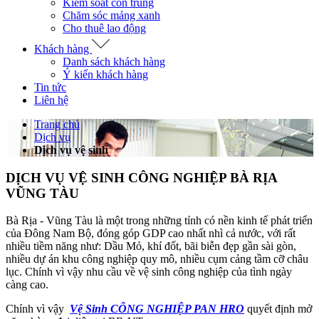
Kiểm soát côn trùng
Chăm sóc mảng xanh
Cho thuê lao động
Khách hàng
Danh sách khách hàng
Ý kiến khách hàng
Tin tức
Liên hệ
Trang chủ
Dịch vụ
Dịch vụ vệ sinh
DỊCH VỤ VỆ SINH CÔNG NGHIỆP BÀ RỊA
VŨNG TÀU
Bà Rịa - Vũng Tàu là một trong những tỉnh có nền kinh tế phát triển
của Đông Nam Bộ, đóng góp GDP cao nhất nhì cả nước, với rất
nhiều tiềm năng như: Dầu Mỏ, khí đốt, bãi biễn đẹp gần sài gòn,
nhiều dự án khu công nghiệp quy mô, nhiều cụm cảng tầm cỡ châu
lục. Chính vì vậy nhu cầu về vệ sinh công nghiệp của tình ngày
càng cao.
Chính vì vậy
Vệ Sinh CÔNG NGHIỆP PAN HRO
quyết định mở