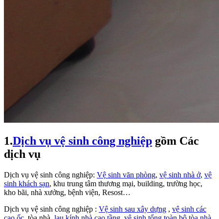
1.
Dịch vụ vệ sinh công nghiệp
gồm Các
dịch vụ
Dịch vụ vệ sinh công nghiệp:
Vệ sinh văn phòng
,
vệ sinh nhà ở
,
vệ
sinh khách sạn
, khu trung tâm thương mại, building, trường học,
kho bãi, nhà xưởng, bệnh viện, Resost…
Dịch vụ vệ sinh công nghiệp :
Vệ sinh sau xây dựng
,
vệ sinh các
cao ốc
, tòa nhà,
lau kính nhà cao tầng
,
vệ sinh tổng toàn bộ tòa nhà
,