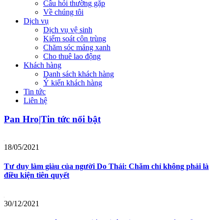
Câu hỏi thường gặp
Về chúng tôi
Dịch vụ
Dịch vụ vệ sinh
Kiểm soát côn trùng
Chăm sóc mảng xanh
Cho thuê lao động
Khách hàng
Danh sách khách hàng
Ý kiến khách hàng
Tin tức
Liên hệ
Pan Hro|Tin tức nổi bật
18/05/2021
Tư duy làm giàu của người Do Thái: Chăm chỉ không phải là
điều kiện tiên quyết
30/12/2021