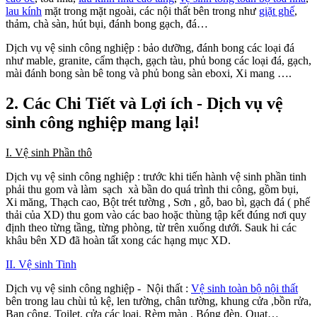
lau kính
mặt trong mặt ngoài, các nội thất bên trong như
giặt ghế
,
thảm, chà sàn, hút bụi, đánh bong gạch, đá…
Dịch vụ vệ sinh công nghiệp : bảo dưỡng, đánh bong các loại đá
như mable, granite, cẩm thạch, gạch tàu, phủ bong các loại đá, gạch,
mài đánh bong sàn bê tong và phủ bong sàn eboxi, Xi mang ….
2. Các Chi Tiết và Lợi ích - Dịch vụ vệ
sinh công nghiệp mang lại!
I. Vệ sinh Phần thô
Dịch vụ vệ sinh công nghiệp : trước khi tiến hành vệ sinh phần tinh
phải thu gom và làm sạch xà bần do quá trình thi công, gồm bụi,
Xi măng, Thạch cao, Bột trét tường , Sơn , gỗ, bao bì, gạch đá ( phế
thải của XD) thu gom vào các bao hoặc thùng tập kết đúng nơi quy
định theo từng tầng, từng phòng, từ trên xuống dưới. Sauk hi các
khâu bên XD đã hoàn tất xong các hạng mục XD.
II. Vệ sinh Tinh
Dịch vụ vệ sinh công nghiệp - Nội thất :
Vệ sinh toàn bộ nội thất
bên trong lau chùi tủ kệ, len tường, chân tường, khung cửa ,bồn rửa,
Ban công, Toilet, cửa các loại, Rèm màn , Bóng đèn, Quạt…