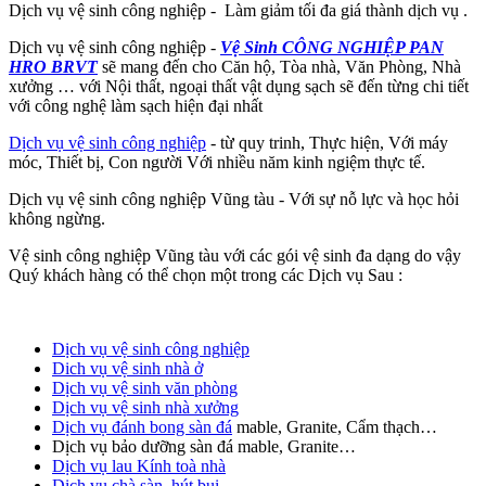
Dịch vụ vệ sinh công nghiệp - Làm giảm tối đa giá thành dịch vụ .
Dịch vụ vệ sinh công nghiệp -
Vệ Sinh CÔNG NGHIỆP PAN
HRO BRVT
sẽ mang đến cho Căn hộ, Tòa nhà, Văn Phòng, Nhà
xưởng … với Nội thất, ngoại thất vật dụng sạch sẽ đến từng chi tiết
với công nghệ làm sạch hiện đại nhất
Dịch vụ vệ sinh công nghiệp
- từ quy trinh, Thực hiện, Với máy
móc, Thiết bị, Con người Với nhiều năm kinh ngiệm thực tế.
Dịch vụ vệ sinh công nghiệp Vũng tàu - Với sự nỗ lực và học hỏi
không ngừng.
Vệ sinh công nghiệp Vũng tàu với các gói vệ sinh đa dạng do vậy
Quý khách hàng có thể chọn một trong các Dịch vụ Sau :
Dịch vụ vệ sinh công nghiệp
Dich vụ vệ sinh nhà ở
Dịch vụ vệ sinh văn phòng
Dịch vụ vệ sinh nhà xưởng
Dịch vụ đánh bong sàn đá
mable, Granite, Cẩm thạch…
Dịch vụ bảo dưỡng sàn đá mable, Granite…
Dịch vụ lau Kính toà nhà
Dịch vụ chà sàn, hút bụi