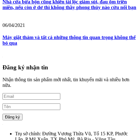
Nhà cửa bừa bộn cũng khiến tài lộc giảm sút, đau ốm triền
miên, nếu còn ở dơ thì không thầy phong thủy nào cứu nổi bạn
06/04/2021
Máy giặt thảm và tất cả những thông tin quan trọng không thể
bỏ qua
Đăng ký nhận tin
Nhận thông tin sản phẩm mới nhất, tin khuyến mãi và nhiều hơn
nữa.
Đăng ký
Trụ sở chính:
Đường Vương Thừa Vũ, Tổ 15 KP, Phước
Lập, P Mỹ Xuân, TX Phú Mỹ, Bà Rịa - Vũng Tàu