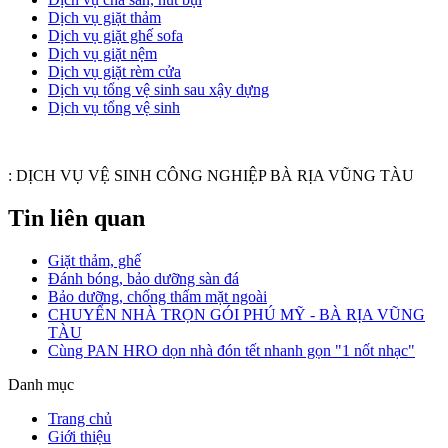
Dịch vụ giặt thảm
Dịch vụ giặt ghế sofa
Dịch vụ giặt nệm
Dịch vụ giặt rèm cửa
Dịch vụ tổng vệ sinh sau xậy dựng
Dịch vụ tổng vệ sinh
:
DỊCH VỤ VỆ SINH CÔNG NGHIỆP BÀ RỊA VŨNG TÀU
Tin liên quan
Giặt thảm, ghế
Đánh bóng, bảo dưỡng sàn đá
Bảo dưỡng, chống thấm mặt ngoài
CHUYỂN NHÀ TRỌN GÓI PHÚ MỸ - BÀ RỊA VŨNG
TÀU
Cùng PAN HRO dọn nhà đón tết nhanh gọn "1 nốt nhạc"
Danh mục
Trang chủ
Giới thiệu