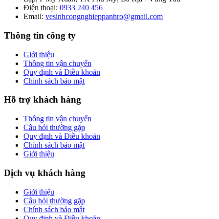
Điện thoại:
0933 240 456
Email:
vesinhcongnghieppanhro@gmail.com
Thông tin công ty
Giới thiệu
Thông tin vận chuyển
Quy định và Điều khoản
Chính sách bảo mật
Hỗ trợ khách hàng
Thông tin vận chuyển
Câu hỏi thường gặp
Quy định và Điều khoản
Chính sách bảo mật
Giới thiệu
Dịch vụ khách hàng
Giới thiệu
Câu hỏi thường gặp
Chính sách bảo mật
Quy định và Điều khoản