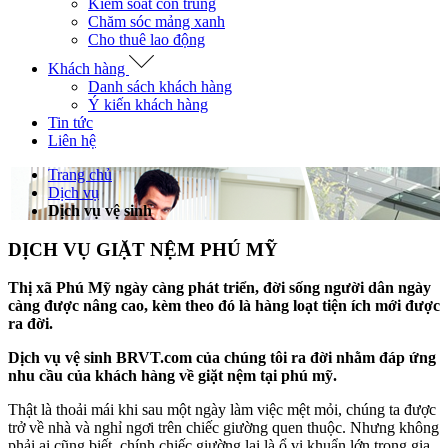
Kiểm soát côn trùng
Chăm sóc mảng xanh
Cho thuê lao động
Khách hàng
Danh sách khách hàng
Ý kiến khách hàng
Tin tức
Liên hệ
Trang chủ
Dịch vụ
Dịch vụ vệ sinh
DỊCH VỤ GIẶT NỆM PHÚ MỸ
Thị xã Phú Mỹ ngày càng phát triển, đời sống người dân ngày
càng được nâng cao, kèm theo đó là hàng loạt tiện ích mới được
ra đời.
Dịch vụ vệ sinh BRVT.com của chúng tôi ra đời nhằm đáp ứng
nhu cầu của khách hàng về giặt nệm tại phú mỹ.
Thật là thoải mái khi sau một ngày làm việc mệt mỏi, chúng ta được
trở về nhà và nghỉ ngơi trên chiếc giường quen thuộc. Nhưng không
phải ai cũng biết, chính chiếc giường lại là ổ vi khuẩn lớn trong gia