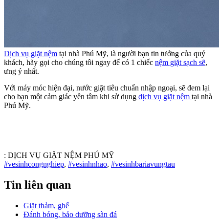
Dịch vụ giặt nệm
tại nhà Phú Mỹ, là người bạn tin tưởng của quý
khách, hãy gọi cho chúng tôi ngay để có 1 chiếc
nệm giặt sạch sẽ
,
ưng ý nhất.
Với máy móc hiện đại, nước giặt tiêu chuẩn nhập ngoại, sẽ đem lại
cho bạn một cảm giác yên tâm khi sử dụng
dịch vụ giặt nệm
tại nhà
Phú Mỹ.
:
DỊCH VỤ GIẶT NỆM PHÚ MỸ
#vesinhcongnghiep
,
#vesinhnhao
,
#vesinhbariavungtau
Tin liên quan
Giặt thảm, ghế
Đánh bóng, bảo dưỡng sàn đá