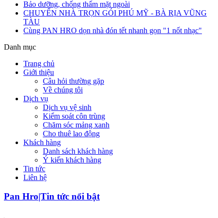
Bảo dưỡng, chống thấm mặt ngoài
CHUYỂN NHÀ TRỌN GÓI PHÚ MỸ - BÀ RỊA VŨNG
TÀU
Cùng PAN HRO dọn nhà đón tết nhanh gọn "1 nốt nhạc"
Danh mục
Trang chủ
Giới thiệu
Câu hỏi thường gặp
Về chúng tôi
Dịch vụ
Dịch vụ vệ sinh
Kiểm soát côn trùng
Chăm sóc mảng xanh
Cho thuê lao động
Khách hàng
Danh sách khách hàng
Ý kiến khách hàng
Tin tức
Liên hệ
Pan Hro|Tin tức nổi bật