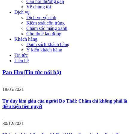
Câu hỏi thường gặp
Về chúng tôi
Dịch vụ
Dịch vụ vệ sinh
Kiểm soát côn trùng
Chăm sóc mảng xanh
Cho thuê lao động
Khách hàng
Danh sách khách hàng
Ý kiến khách hàng
Tin tức
Liên hệ
Pan Hro|Tin tức nổi bật
18/05/2021
Tư duy làm giàu của người Do Thái: Chăm chỉ không phải là
điều kiện tiên quyết
30/12/2021