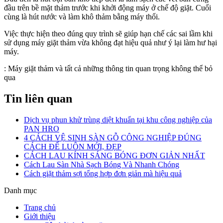
đầu trên bề mặt thảm trước khi khởi động máy ở chế độ giặt. Cuối
cùng là hút nước và làm khô thảm bằng máy thổi.
Việc thực hiện theo đúng quy trình sẽ giúp hạn chế các sai lầm khi
sử dụng máy giặt thảm vừa không đạt hiệu quả như ý lại làm hư hại
máy.
:
Máy giặt thảm và tất cả những thông tin quan trọng không thể bỏ
qua
Tin liên quan
Dịch vụ phun khử trùng diệt khuẩn tại khu công nghiệp của
PAN HRO
4 CÁCH VỆ SINH SÀN GỖ CÔNG NGHIỆP ĐÚNG
CÁCH ĐỂ LUÔN MỚI, ĐẸP
CÁCH LAU KÍNH SÁNG BÓNG ĐƠN GIẢN NHẤT
Cách Lau Sàn Nhà Sạch Bóng Và Nhanh Chóng
Cách giặt thảm sợi tổng hợp đơn giản mà hiệu quả
Danh mục
Trang chủ
Giới thiệu