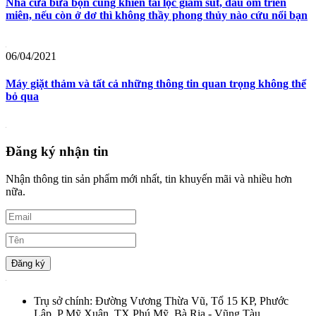
Nhà cửa bừa bộn cũng khiến tài lộc giảm sút, đau ốm triền
miên, nếu còn ở dơ thì không thầy phong thủy nào cứu nổi bạn
06/04/2021
Máy giặt thảm và tất cả những thông tin quan trọng không thể
bỏ qua
Đăng ký nhận tin
Nhận thông tin sản phẩm mới nhất, tin khuyến mãi và nhiều hơn
nữa.
Đăng ký
Trụ sở chính:
Đường Vương Thừa Vũ, Tổ 15 KP, Phước
Lập, P Mỹ Xuân, TX Phú Mỹ, Bà Rịa - Vũng Tàu