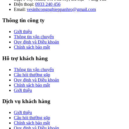
Điện thoại:
0933 240 456
Email:
vesinhcongnghieppanhro@gmail.com
Thông tin công ty
Giới thiệu
Thông tin vận chuyển
Quy định và Điều khoản
Chính sách bảo mật
Hỗ trợ khách hàng
Thông tin vận chuyển
Câu hỏi thường gặp
Quy định và Điều khoản
Chính sách bảo mật
Giới thiệu
Dịch vụ khách hàng
Giới thiệu
Câu hỏi thường gặp
Chính sách bảo mật
Quy định và Điều khoản