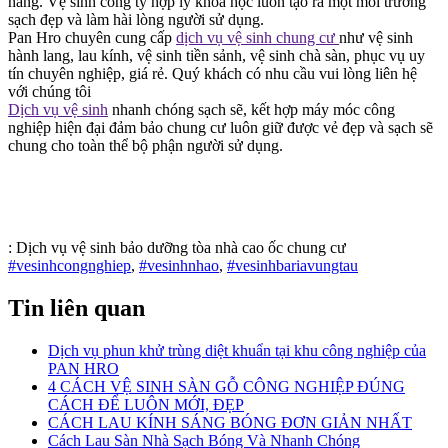
hàng. Vệ sinh công ty hợp lý khoa học luôn tạo ra một môi trường
sạch đẹp và làm hài lòng người sử dụng.
Pan Hro chuyên cung cấp
dịch vụ vệ sinh chung cư
như vệ sinh
hành lang, lau kính, vệ sinh tiền sảnh, vệ sinh chà sàn, phục vụ uy
tín chuyên nghiệp, giá rẻ. Quý khách có nhu cầu vui lòng liên hệ
với chúng tôi
Dịch vụ vệ sinh
nhanh chóng sạch sẽ, kết hợp máy móc công
nghiệp hiện đại đảm bảo chung cư luôn giữ được vẻ đẹp và sạch sẽ
chung cho toàn thể bộ phận người sử dụng.
:
Dịch vụ vệ sinh bảo dưỡng tòa nhà cao ốc chung cư
#vesinhcongnghiep
,
#vesinhnhao
,
#vesinhbariavungtau
Tin liên quan
Dịch vụ phun khử trùng diệt khuẩn tại khu công nghiệp của
PAN HRO
4 CÁCH VỆ SINH SÀN GỖ CÔNG NGHIỆP ĐÚNG
CÁCH ĐỂ LUÔN MỚI, ĐẸP
CÁCH LAU KÍNH SÁNG BÓNG ĐƠN GIẢN NHẤT
Cách Lau Sàn Nhà Sạch Bóng Và Nhanh Chóng