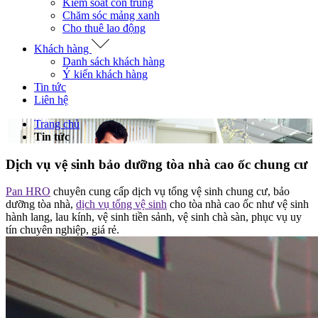
Kiểm soát côn trùng
Chăm sóc mảng xanh
Cho thuê lao động
Khách hàng
Danh sách khách hàng
Ý kiến khách hàng
Tin tức
Liên hệ
Trang chủ
Tin tức
Dịch vụ vệ sinh bảo dưỡng tòa nhà cao ốc chung cư
Pan HRO
chuyên cung cấp dịch vụ tổng vệ sinh chung cư, bảo
dưỡng tòa nhà,
dịch vụ tổng vệ sinh
cho tòa nhà cao ốc như vệ sinh
hành lang, lau kính, vệ sinh tiền sảnh, vệ sinh chà sàn, phục vụ uy
tín chuyên nghiệp, giá rẻ.