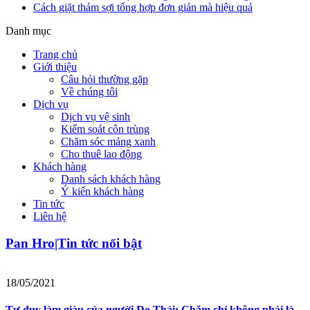
Cách giặt thảm sợi tổng hợp đơn giản mà hiệu quả
Danh mục
Trang chủ
Giới thiệu
Câu hỏi thường gặp
Về chúng tôi
Dịch vụ
Dịch vụ vệ sinh
Kiểm soát côn trùng
Chăm sóc mảng xanh
Cho thuê lao động
Khách hàng
Danh sách khách hàng
Ý kiến khách hàng
Tin tức
Liên hệ
Pan Hro|Tin tức nổi bật
18/05/2021
Tư duy làm giàu của người Do Thái: Chăm chỉ không phải là