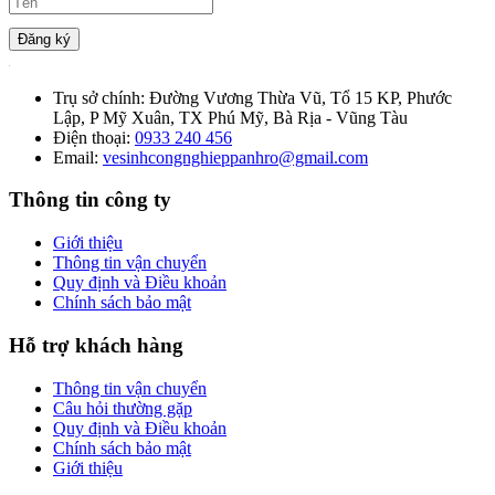
Đăng ký
Trụ sở chính:
Đường Vương Thừa Vũ, Tổ 15 KP, Phước
Lập, P Mỹ Xuân, TX Phú Mỹ, Bà Rịa - Vũng Tàu
Điện thoại:
0933 240 456
Email:
vesinhcongnghieppanhro@gmail.com
Thông tin công ty
Giới thiệu
Thông tin vận chuyển
Quy định và Điều khoản
Chính sách bảo mật
Hỗ trợ khách hàng
Thông tin vận chuyển
Câu hỏi thường gặp
Quy định và Điều khoản
Chính sách bảo mật
Giới thiệu