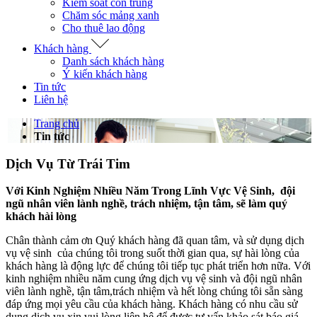
Kiểm soát côn trùng
Chăm sóc mảng xanh
Cho thuê lao động
Khách hàng
Danh sách khách hàng
Ý kiến khách hàng
Tin tức
Liên hệ
Trang chủ
Tin tức
Dịch Vụ Từ Trái Tim
Với Kinh Nghiệm Nhiều Năm Trong Lĩnh Vực Vệ Sinh, đội
ngũ nhân viên lành nghề, trách nhiệm, tận tâm, sẽ làm quý
khách hài lòng
Chân thành cảm ơn Quý khách hàng đã quan tâm, và sử dụng dịch
vụ vệ sinh của chúng tôi trong suốt thời gian qua, sự hài lòng của
khách hàng là động lực để chúng tôi tiếp tục phát triển hơn nữa. Với
kinh nghiệm nhiều năm cung ứng dịch vụ vệ sinh và đội ngũ nhân
viên lành nghề, tận tâm,trách nhiệm và hết lòng chúng tôi sẵn sàng
đáp ứng mọi yêu cầu của khách hàng. Khách hàng có nhu cầu sử
dụng dịch vụ xin vui lòng liên hệ để được tư vấn khảo sát báo giá