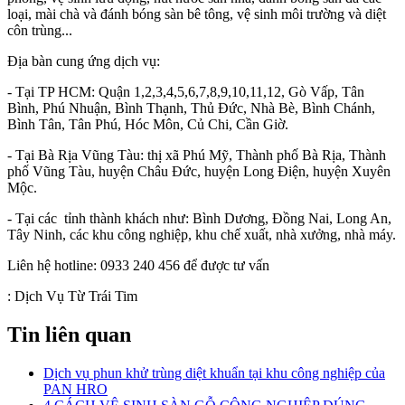
loại, mài chà và đánh bóng sàn bê tông, vệ sinh môi trường và diệt
côn trùng...
Địa bàn cung ứng dịch vụ:
- Tại TP HCM: Quận 1,2,3,4,5,6,7,8,9,10,11,12, Gò Vấp, Tân
Bình, Phú Nhuận, Bình Thạnh, Thủ Đức, Nhà Bè, Bình Chánh,
Bình Tân, Tân Phú, Hóc Môn, Củ Chi, Cần Giờ.
- Tại Bà Rịa Vũng Tàu: thị xã Phú Mỹ, Thành phố Bà Rịa, Thành
phố Vũng Tàu, huyện Châu Đức, huyện Long Điện, huyện Xuyên
Mộc.
- Tại các tỉnh thành khách như: Bình Dương, Đồng Nai, Long An,
Tây Ninh, các khu công nghiệp, khu chế xuất, nhà xưởng, nhà máy.
Liên hệ hotline: 0933 240 456 để được tư vấn
:
Dịch Vụ Từ Trái Tim
Tin liên quan
Dịch vụ phun khử trùng diệt khuẩn tại khu công nghiệp của
PAN HRO