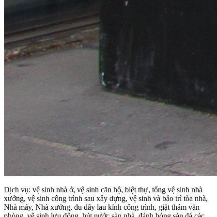
Dịch vụ: vệ sinh nhà ở, vệ sinh căn hộ, biệt thự, tổng vệ sinh nhà
xưởng, vệ sinh công trình sau xây dựng, vệ sinh và bảo trì tòa nhà,
Nhà máy, Nhà xưởng, đu dây lau kính công trình, giặt thảm văn
phòng, vệ sinh lưu động, hút nước sàn nhà, đánh bóng sàn đá các