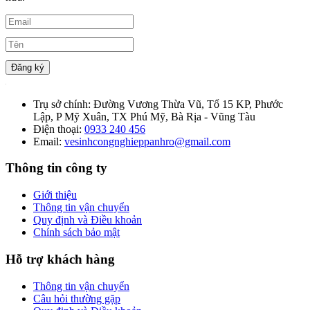
Đăng ký
Trụ sở chính:
Đường Vương Thừa Vũ, Tổ 15 KP, Phước
Lập, P Mỹ Xuân, TX Phú Mỹ, Bà Rịa - Vũng Tàu
Điện thoại:
0933 240 456
Email:
vesinhcongnghieppanhro@gmail.com
Thông tin công ty
Giới thiệu
Thông tin vận chuyển
Quy định và Điều khoản
Chính sách bảo mật
Hỗ trợ khách hàng
Thông tin vận chuyển
Câu hỏi thường gặp