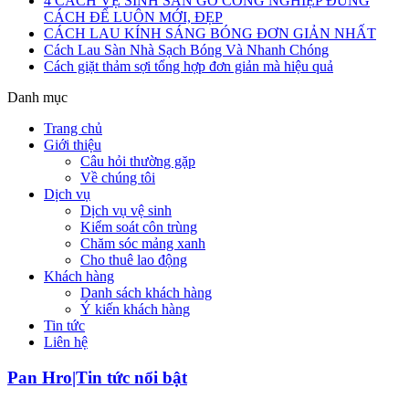
4 CÁCH VỆ SINH SÀN GỖ CÔNG NGHIỆP ĐÚNG
CÁCH ĐỂ LUÔN MỚI, ĐẸP
CÁCH LAU KÍNH SÁNG BÓNG ĐƠN GIẢN NHẤT
Cách Lau Sàn Nhà Sạch Bóng Và Nhanh Chóng
Cách giặt thảm sợi tổng hợp đơn giản mà hiệu quả
Danh mục
Trang chủ
Giới thiệu
Câu hỏi thường gặp
Về chúng tôi
Dịch vụ
Dịch vụ vệ sinh
Kiểm soát côn trùng
Chăm sóc mảng xanh
Cho thuê lao động
Khách hàng
Danh sách khách hàng
Ý kiến khách hàng
Tin tức
Liên hệ
Pan Hro|Tin tức nổi bật