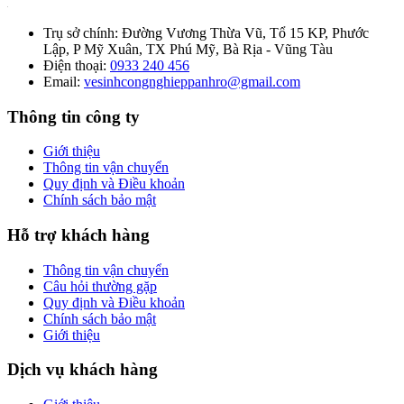
Trụ sở chính:
Đường Vương Thừa Vũ, Tổ 15 KP, Phước
Lập, P Mỹ Xuân, TX Phú Mỹ, Bà Rịa - Vũng Tàu
Điện thoại:
0933 240 456
Email:
vesinhcongnghieppanhro@gmail.com
Thông tin công ty
Giới thiệu
Thông tin vận chuyển
Quy định và Điều khoản
Chính sách bảo mật
Hỗ trợ khách hàng
Thông tin vận chuyển
Câu hỏi thường gặp
Quy định và Điều khoản
Chính sách bảo mật
Giới thiệu
Dịch vụ khách hàng