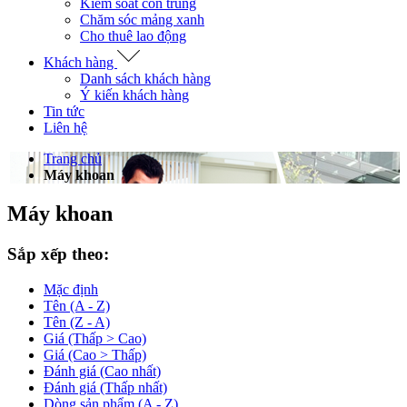
Kiểm soát côn trùng
Chăm sóc mảng xanh
Cho thuê lao động
Khách hàng
Danh sách khách hàng
Ý kiến khách hàng
Tin tức
Liên hệ
Trang chủ
Máy khoan
Máy khoan
Sắp xếp theo:
Mặc định
Tên (A - Z)
Tên (Z - A)
Giá (Thấp > Cao)
Giá (Cao > Thấp)
Đánh giá (Cao nhất)
Đánh giá (Thấp nhất)
Dòng sản phẩm (A - Z)