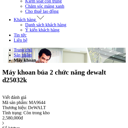
Kiểm soát côn trùng
Chăm sóc mảng xanh
Cho thuê lao động
Khách hàng
Danh sách khách hàng
Ý kiến khách hàng
Tin tức
Liên hệ
Trang chủ
Sản phẩm
Máy khoan
Máy khoan búa 2 chức năng dewalt
d25032k
Viết đánh giá
Mã sản phẩm:
MA9644
Thương hiệu:
DeWALT
Tình trạng:
Còn trong kho
2,580,000đ