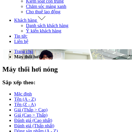
Kiểm soát côn trùng
Chăm sóc mảng xanh
Cho thuê lao động
Khách hàng
Danh sách khách hàng
Ý kiến khách hàng
Tin tức
Liên hệ
Trang chủ
Máy thổi hơi nóng
Máy thổi hơi nóng
Sắp xếp theo:
Mặc định
Tên (A - Z)
Tên (Z - A)
Giá (Thấp > Cao)
Giá (Cao > Thấp)
Đánh giá (Cao nhất)
Đánh giá (Thấp nhất)
Dòng sản phẩm (A - Z)