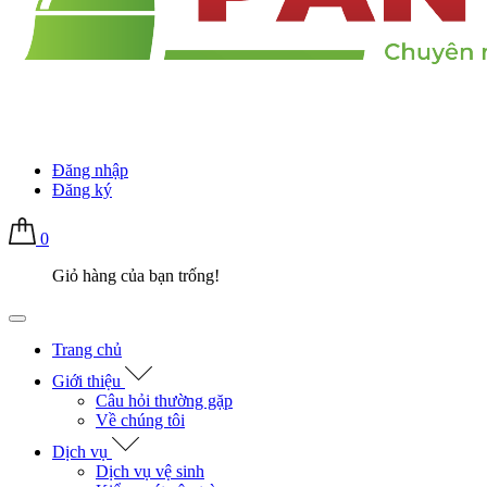
Đăng nhập
Đăng ký
0
Giỏ hàng của bạn trống!
Trang chủ
Giới thiệu
Câu hỏi thường gặp
Về chúng tôi
Dịch vụ
Dịch vụ vệ sinh