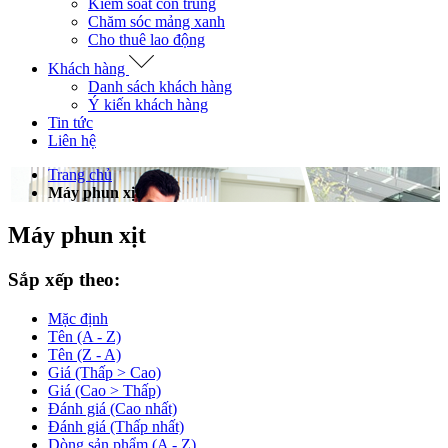
Kiểm soát côn trùng
Chăm sóc mảng xanh
Cho thuê lao động
Khách hàng
Danh sách khách hàng
Ý kiến khách hàng
Tin tức
Liên hệ
Trang chủ
Máy phun xịt
Máy phun xịt
Sắp xếp theo:
Mặc định
Tên (A - Z)
Tên (Z - A)
Giá (Thấp > Cao)
Giá (Cao > Thấp)
Đánh giá (Cao nhất)
Đánh giá (Thấp nhất)
Dòng sản phẩm (A - Z)