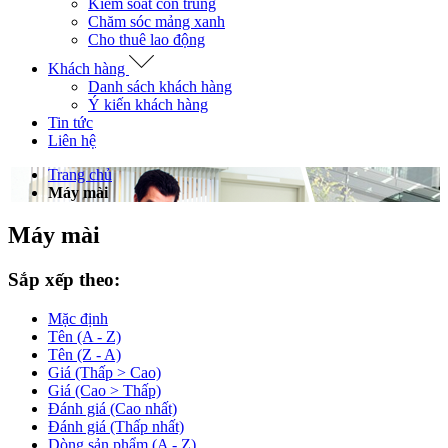
Kiểm soát côn trùng
Chăm sóc mảng xanh
Cho thuê lao động
Khách hàng
Danh sách khách hàng
Ý kiến khách hàng
Tin tức
Liên hệ
Trang chủ
Máy mài
Máy mài
Sắp xếp theo:
Mặc định
Tên (A - Z)
Tên (Z - A)
Giá (Thấp > Cao)
Giá (Cao > Thấp)
Đánh giá (Cao nhất)
Đánh giá (Thấp nhất)
Dòng sản phẩm (A - Z)