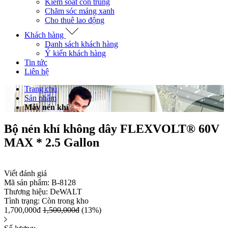
Kiểm soát côn trùng
Chăm sóc mảng xanh
Cho thuê lao động
Khách hàng
Danh sách khách hàng
Ý kiến khách hàng
Tin tức
Liên hệ
Trang chủ
Sản phẩm
Máy nén khí
Bộ nén khí không dây FLEXVOLT® 60V
MAX * 2.5 Gallon
Viết đánh giá
Mã sản phẩm:
B-8128
Thương hiệu:
DeWALT
Tình trạng:
Còn trong kho
1,700,000đ
1,500,000đ
(13%)