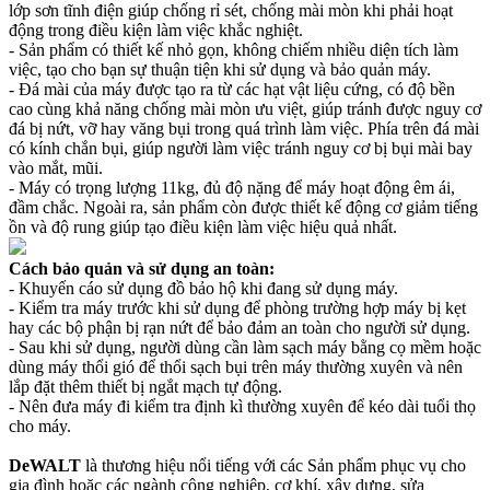
lớp sơn tĩnh điện giúp chống rỉ sét, chống mài mòn khi phải hoạt
động trong điều kiện làm việc khắc nghiệt.
- Sản phẩm có thiết kế nhỏ gọn, không chiếm nhiều diện tích làm
việc, tạo cho bạn sự thuận tiện khi sử dụng và bảo quản máy.
- Đá mài của máy được tạo ra từ các hạt vật liệu cứng, có độ bền
cao cùng khả năng chống mài mòn ưu việt, giúp tránh được nguy cơ
đá bị nứt, vỡ hay văng bụi trong quá trình làm việc. Phía trên đá mài
có kính chắn bụi, giúp người làm việc tránh nguy cơ bị bụi mài bay
vào mắt, mũi.
- Máy có trọng lượng 11kg, đủ độ nặng để máy hoạt động êm ái,
đầm chắc. Ngoài ra, sản phẩm còn được thiết kế động cơ giảm tiếng
ồn và độ rung giúp tạo điều kiện làm việc hiệu quả nhất.
Cách bảo quản và sử dụng an toàn:
- Khuyến cáo sử dụng đồ bảo hộ khi đang sử dụng máy.
- Kiểm tra máy trước khi sử dụng để phòng trường hợp máy bị kẹt
hay các bộ phận bị rạn nứt để bảo đảm an toàn cho người sử dụng.
- Sau khi sử dụng, người dùng cần làm sạch máy bằng cọ mềm hoặc
dùng máy thổi gió để thổi sạch bụi trên máy thường xuyên và nên
lắp đặt thêm thiết bị ngắt mạch tự động.
- Nên đưa máy đi kiểm tra định kì thường xuyên để kéo dài tuổi thọ
cho máy.
DeWALT
là thương hiệu nổi tiếng với các Sản phẩm phục vụ cho
gia đình hoặc các ngành công nghiệp, cơ khí, xây dựng, sửa