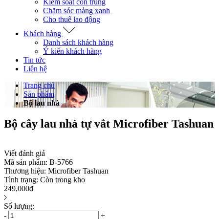
Kiểm soát côn trùng
Chăm sóc mảng xanh
Cho thuê lao động
Khách hàng
Danh sách khách hàng
Ý kiến khách hàng
Tin tức
Liên hệ
Trang chủ
Sản phẩm
Bộ lau nhà
Bộ cây lau nhà tự vắt Microfiber Tashuan
Viết đánh giá
Mã sản phẩm:
B-5766
Thương hiệu:
Microfiber Tashuan
Tình trạng:
Còn trong kho
249,000đ
Số lượng:
-
+