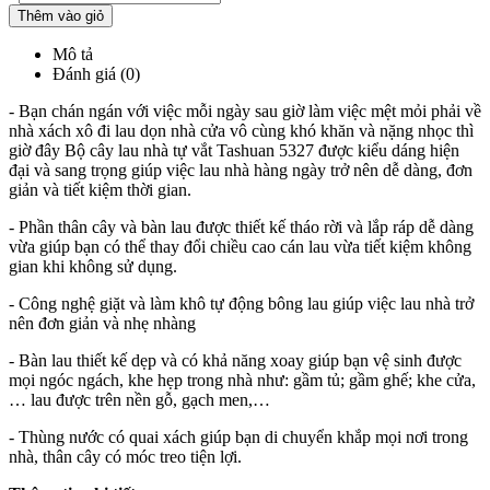
Thêm vào giỏ
Mô tả
Đánh giá (0)
- Bạn chán ngán với việc mỗi ngày sau giờ làm việc mệt mỏi phải về
nhà xách xô đi lau dọn nhà cửa vô cùng khó khăn và nặng nhọc thì
giờ đây Bộ cây lau nhà tự vắt Tashuan 5327 được kiểu dáng hiện
đại và sang trọng giúp việc lau nhà hàng ngày trở nên dễ dàng, đơn
giản và tiết kiệm thời gian.
- Phần thân cây và bàn lau được thiết kế tháo rời và lắp ráp dễ dàng
vừa giúp bạn có thể thay đổi chiều cao cán lau vừa tiết kiệm không
gian khi không sử dụng.
- Công nghệ giặt và làm khô tự động bông lau giúp việc lau nhà trở
nên đơn giản và nhẹ nhàng
- Bàn lau thiết kế dẹp và có khả năng xoay giúp bạn vệ sinh được
mọi ngóc ngách, khe hẹp trong nhà như: gầm tủ; gầm ghế; khe cửa,
… lau được trên nền gỗ, gạch men,…
- Thùng nước có quai xách giúp bạn di chuyển khắp mọi nơi trong
nhà, thân cây có móc treo tiện lợi.